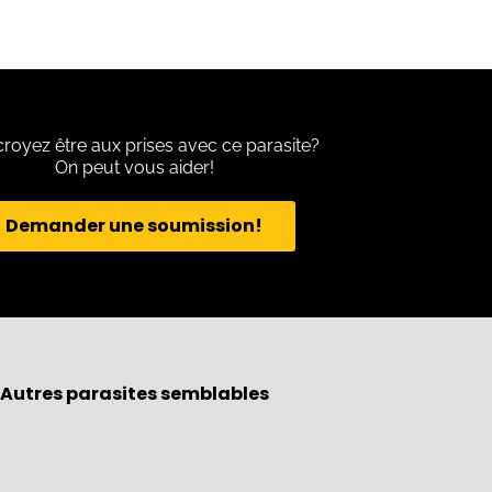
royez être aux prises avec ce parasite?
On peut vous aider!
Demander une soumission!
Autres parasites semblables