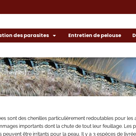
ation des parasites
Entretien de pelouse
D
 (chenilles)
Autres
rées sont des chenilles particulièrement redoutables pour les 
mages importants dont la chute de tout leur feuillage. Les p
s peuvent être irritants pour la peau. Il y a 3 espèces de livrées i