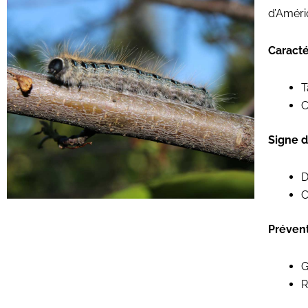
d’Améri
Caracté
T
C
Signe di
D
C
Préven
G
R