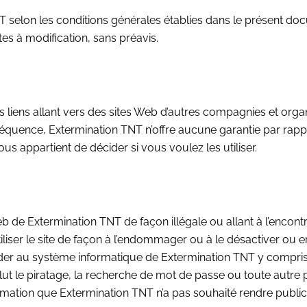
T selon les conditions générales établies dans le présent docum
tes à modification, sans préavis.
liens allant vers des sites Web d’autres compagnies et organi
équence, Extermination TNT n’offre aucune garantie par rappo
ous appartient de décider si vous voulez les utiliser.
 Web de Extermination TNT de façon illégale ou allant à l’encontr
liser le site de façon à l’endommager ou à le désactiver ou e
ccéder au système informatique de Extermination TNT y compris
lut le piratage, la recherche de mot de passe ou toute autre 
ormation que Extermination TNT n’a pas souhaité rendre public 