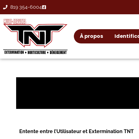
Aller
819 354-6004
au
contenu
À propos
Identific
Entente entre l’Utilisateur et Extermination TNT